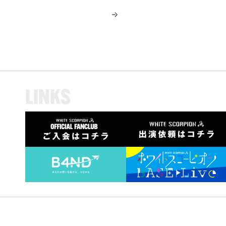
L
I
N
K
S