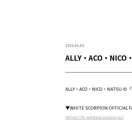
2025.04.05
ALLY・ACO・NI
ALLY・ACO・NICO・NAT
▼WHITE SCORPION OFFIC
https://fc.whitescorpion.jp/