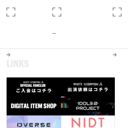
L
I
N
K
S