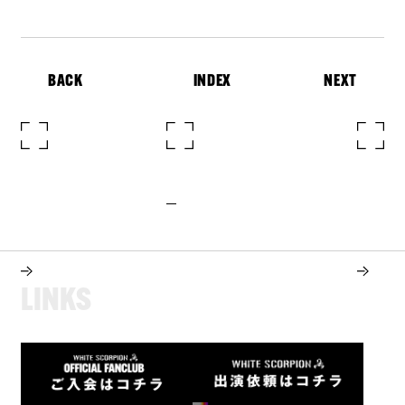
BACK
INDEX
NEXT
L
I
N
K
S