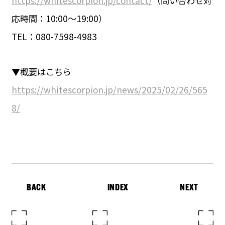
https://whitescorpion.jp/contact/
（問い合わせ対
応時間：10:00〜19:00）
TEL：080-7598-4983
▼概要はこちら
https://whitescorpion.jp/news/2025/02/26/565
8/
BACK
INDEX
NEXT