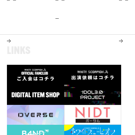
L
I
N
K
S