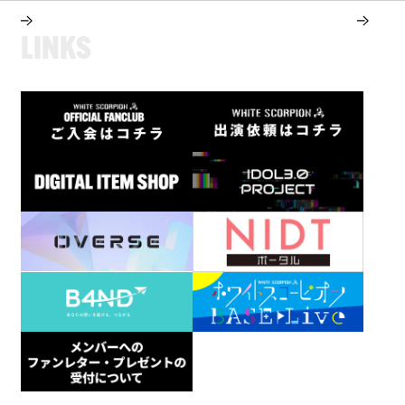
L
I
N
K
S