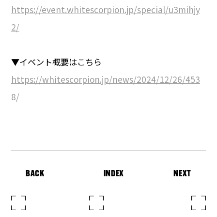
https://event.whitescorpion.jp/special/u3mihjy
2/
▼イベント概要はこちら
https://whitescorpion.jp/news/2024/12/26/453
8/
BACK
INDEX
NEXT