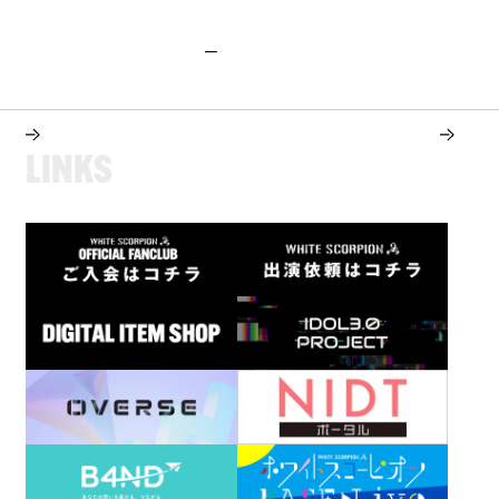
L
I
N
K
S