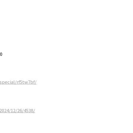
0
special/rf5tw7bf/
2024/12/26/4538/