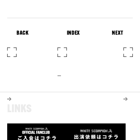
BACK
INDEX
NEXT
L
I
N
K
S