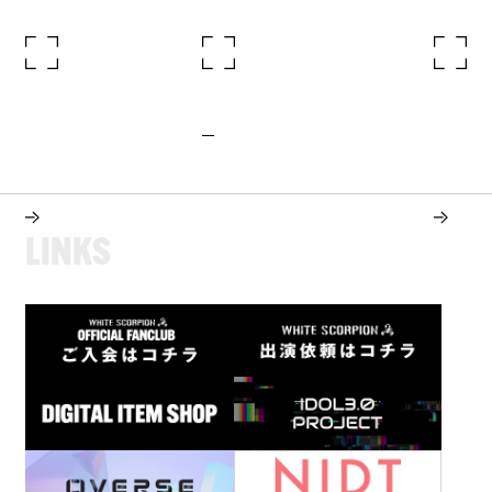
L
I
N
K
S