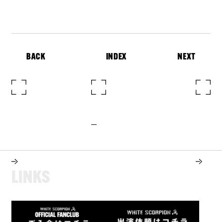
BACK
INDEX
NEXT
L
I
N
K
S