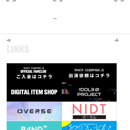
L
I
N
K
S