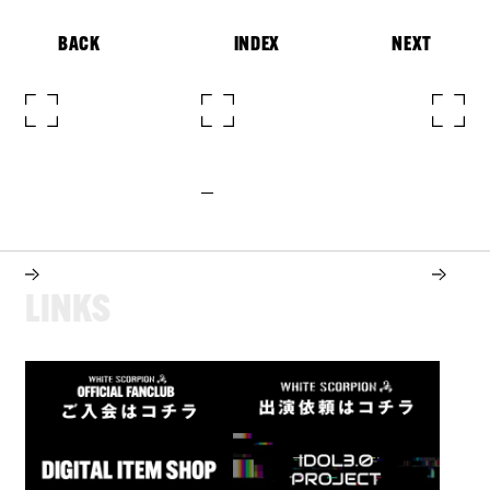
BACK
INDEX
NEXT
L
I
N
K
S