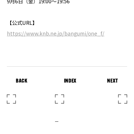
9月6日（金）19:00〜19:56
【公式URL】
https://www.knb.ne.jp/bangumi/one_f/
BACK
INDEX
NEXT