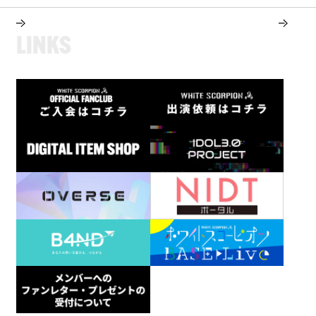
L
I
N
K
S