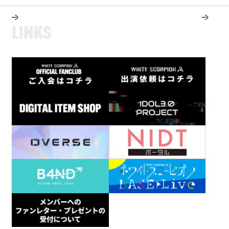
L
I
N
K
S