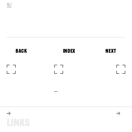
9/
BACK
INDEX
NEXT
L
I
N
K
S