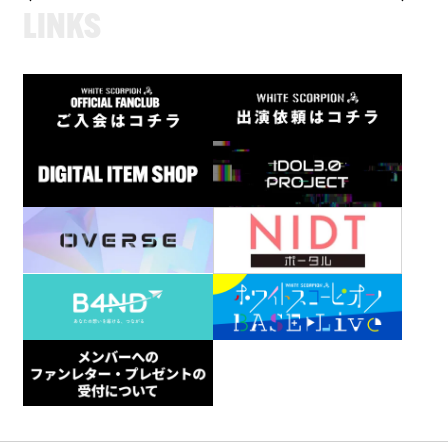
L
I
N
K
S