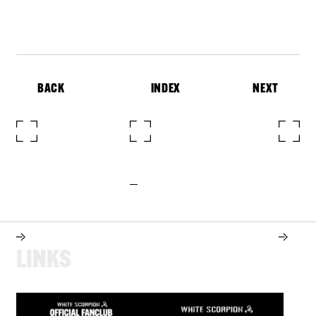
BACK
INDEX
NEXT
L
I
N
K
S