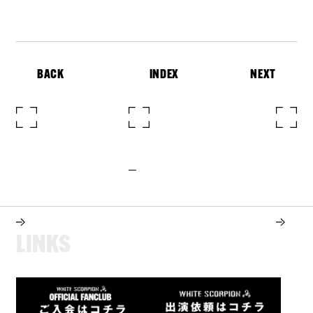
BACK
INDEX
NEXT
L
I
N
K
S