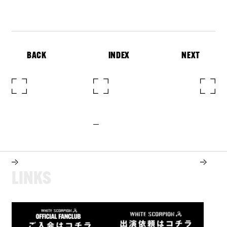
BACK
INDEX
NEXT
L
I
N
K
S