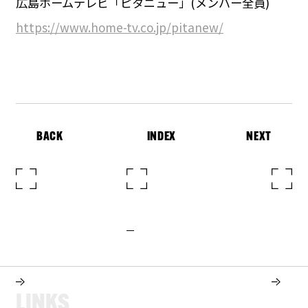
広島ホームテレビ「ピタニュー」(メンバー全員)
https://www.home-tv.co.jp/pitanew/
BACK
INDEX
NEXT
L
I
N
K
S