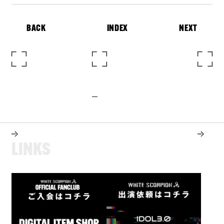
BACK
INDEX
NEXT
L
I
N
K
S