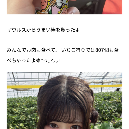
ザウルスからうまい棒を貰ったよ
みんなでお肉も食べて、 いちご狩りでは807個も食
べちゃったよ🍓ᐡっ ̫ <⸝⸝ᐡ