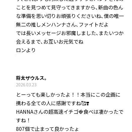
ことを見つめて見守ってきますから､新曲の色ん
な準備を思い切りお頑張りくださいね､僕の唯一
無二の推しメンハンナさん､ファイトだよ
では長いメッセージお邪魔しました､またいつか
会えるまで､お互いお元気でね
ロンより
将太ザウルス。
2026.03.23
とーっても楽しかったよ！！本当にこの企画に
携わる全ての人に感謝ですね🥰❣️
HANNAさんの超高速イチゴ🍓食べは凄かったで
すね！
807個で止まって良かったょ