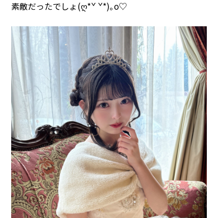
素敵だったでしょ(ღ*ˇ ˇ*)｡o♡