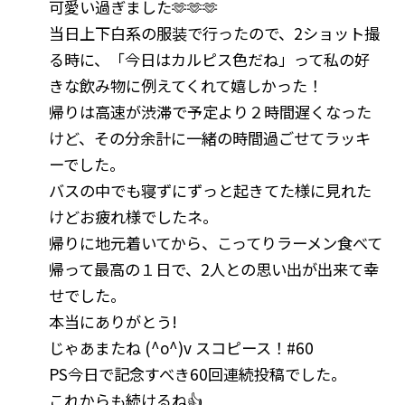
可愛い過ぎました🫶🫶🫶
当日上下白系の服装で行ったので、2ショット撮
る時に、「今日はカルピス色だね」って私の好
きな飲み物に例えてくれて嬉しかった！
帰りは高速が渋滞で予定より２時間遅くなった
けど、その分余計に一緒の時間過ごせてラッキ
ーでした。
バスの中でも寝ずにずっと起きてた様に見れた
けどお疲れ様でしたネ。
帰りに地元着いてから、こってりラーメン食べて
帰って最高の１日で、2人との思い出が出来て幸
せでした。
本当にありがとう!
じゃあまたね (^o^)v スコピース！#60
PS今日で記念すべき60回連続投稿でした。
これからも続けるね👍