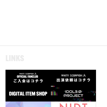
L
I
N
K
S