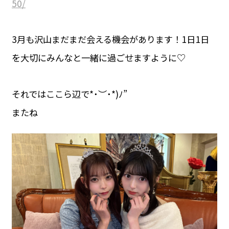
50/
3月も沢山まだまだ会える機会があります！1日1日
を大切にみんなと一緒に過ごせますように♡
それではここら辺で*˙︶˙*)ﾉ”
またね