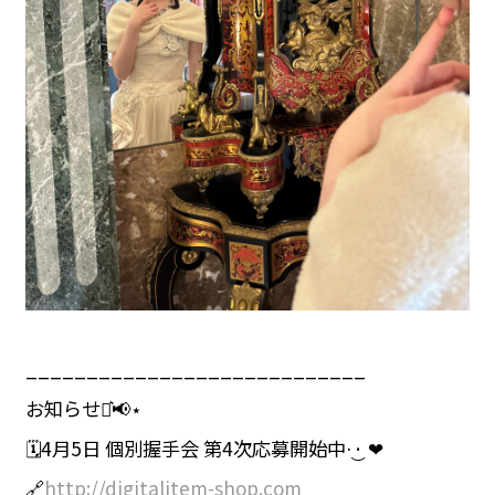
____________________________
お知らせ⋆͛📢⋆
🗓4月5日 個別握手会 第4次応募開始中·͜· ❤︎
🔗
http://digitalitem-shop.com