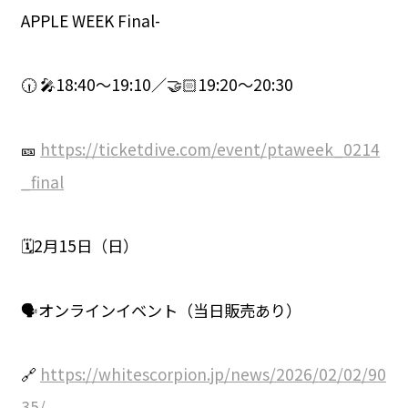
APPLE WEEK Final-
🕡 🎤18:40〜19:10／🤝🏻19:20〜20:30
🎫
https://ticketdive.com/event/ptaweek_0214
_final
🗓️2月15日（日）
🗣️オンラインイベント（当日販売あり）
🔗
https://whitescorpion.jp/news/2026/02/02/90
35/