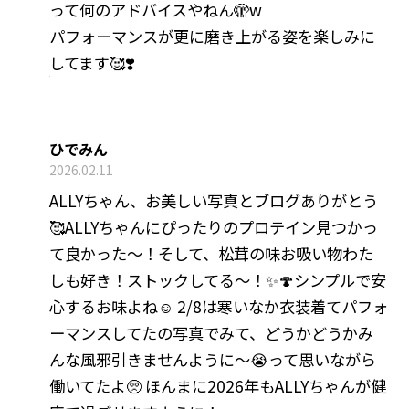
って何のアドバイスやねん🫣w
パフォーマンスが更に磨き上がる姿を楽しみに
してます🥰❣️
ひでみん
2026.02.11
ALLYちゃん、お美しい写真とブログありがとう
🥰ALLYちゃんにぴったりのプロテイン見つかっ
て良かった～！そして、松茸の味お吸い物わた
しも好き！ストックしてる～！✨🍄シンプルで安
心するお味よね☺️ 2/8は寒いなか衣装着てパフォ
ーマンスしてたの写真でみて、どうかどうかみ
んな風邪引きませんように～😭って思いながら
働いてたよ🥺 ほんまに2026年もALLYちゃんが健