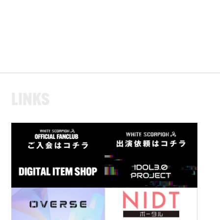
L
I
N
K
S