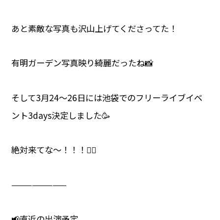
あと素敵な写真も沢山上げてくださってた！
有明ガーデン写真映り綺麗だったね📸
そして3月24〜26日には池袋でのフリーライブイベ
ント3days決定しました🥳
絶対来てな〜！！！🏃‍♀️
————————
📢直近の出演予定