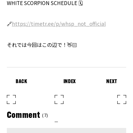
WHITE SCORPION SCHEDULE 🗓️
🔗
https://timetr.ee/p/whsp_not_official
それでは今回はこの辺で！👋🏻
BACK
INDEX
NEXT
Comment
(7)