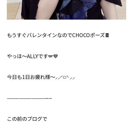
もうすぐバレンタインなのでCHOCOポーズ🍫
やっほ〜ALLYです🪽💙
今日も1日お疲れ様〜⸝⸝◜࿀◝ ⸝⸝
——————————–
この前のブログで