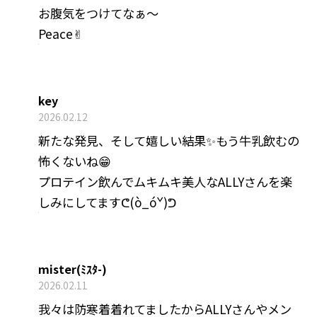
お腹気をつけてなぁ〜
Peace✌︎
key
2026.02.12
新たな発見、そして嬉しい結果✨もう牛乳飲むの
怖くないね😁
プロテイン飲んでムキムキ美人なALLYさんを楽
しみにしてますᕦ(ò_óˇ)ᕤ
mister(ﾐｽﾀ-)
2026.02.11
我々は防寒着着れてましたからALLYさんやメン