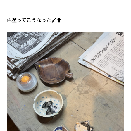
色塗ってこうなった🖌⬆️