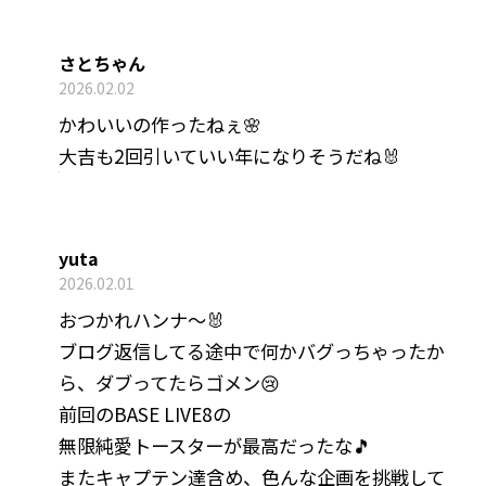
さとちゃん
2026.02.02
かわいいの作ったねぇ🌸
大吉も2回引いていい年になりそうだね🐰
yuta
2026.02.01
おつかれハンナ〜🐰
ブログ返信してる途中で何かバグっちゃったか
ら、ダブってたらゴメン😢
前回のBASE LIVE8の
無限純愛トースターが最高だったな🎵
またキャプテン達含め、色んな企画を挑戦して