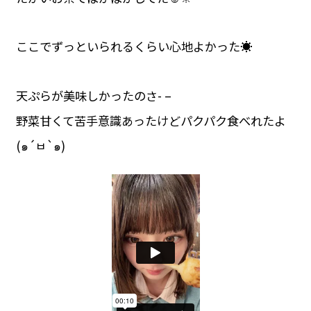
ここでずっといられるくらい心地よかった☀️
天ぷらが美味しかったのさ- –
野菜甘くて苦手意識あったけどパクパク食べれたよ
(๑´ㅂ`๑)