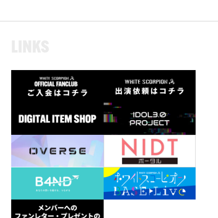
L
I
N
K
S