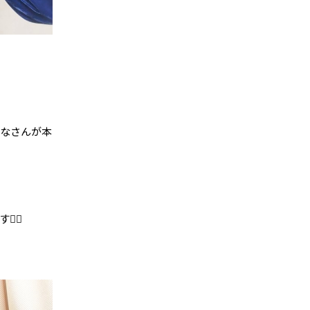
みなさんが本
‍↕️