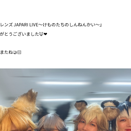
ンズ JAPARI LIVE〜けものたちのしんねんかい〜』
がとうございました🦊❤︎
たね🤝🏻