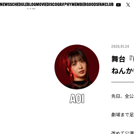
NEWS
SCHEDULE
BLOG
MOVIE
DISCOGRAPHY
MEMBER
GOODS
FANCLUB
2026.01.24
舞台『
ねんか
先日、全公
AOI
劇場まで足
改めて公演