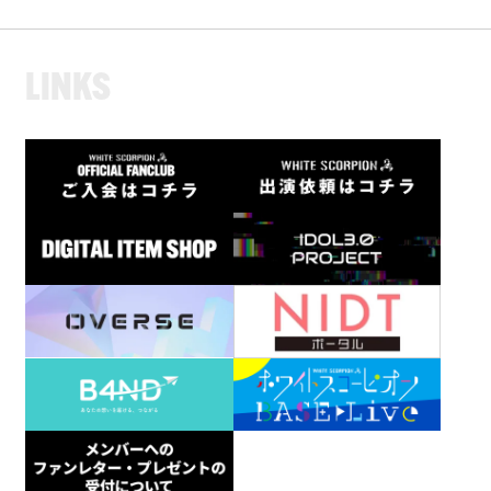
L
I
N
K
S