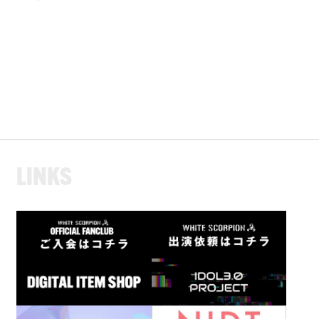
L
I
N
K
S