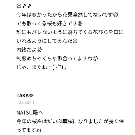
😆🎵🎵
今年は寒かったから花見全然してないです😅
でも散ってる桜も好きです😄
誰にもバレないように落ちてくる花びらを口に
いれるようにしてるんだ😃
内緒だよ🤫
制服めちゃくちゃ似合ってますね🙂
じゃ、またねー(’-’*)♪
TAKA🩷
2025.04.11
NATSU殿へ
今年の桜🌸はだいぶ葉桜になりましたが長く保
ってますね