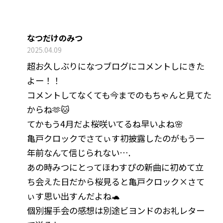
なつだけのみつ
2025.04.09
超お久しぶりになつブログにコメントしにきた
よー！！
コメントしてなくても今までのもちゃんと見てた
からね🫶🐱
てかもう4月だよ桜咲いてるね早いよね🌸
亀戸クロックでさてぃす初披露したのがもう一
年前なんて信じられない….
あの時みつにとってほわすぴの新曲に初めて立
ち会えた日だから桜見ると亀戸クロック×さて
ぃす思い出すんだよね🐢
個別握手会の感想は別途ビヨンドのお礼レター