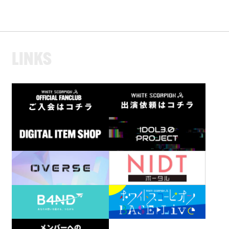
L
I
N
K
S