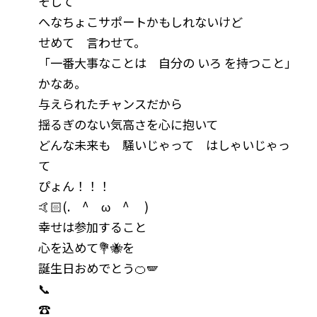
そして
へなちょこサポートかもしれないけど
せめて 言わせて。
「一番大事なことは 自分の いろ を持つこと」
かなあ。
与えられたチャンスだから
揺るぎのない気高さを心に抱いて
どんな未来も 騒いじゃって はしゃいじゃっ
て
ぴょん！！！
🤙🏻(. ^ ω ^ )
幸せは参加すること
心を込めて💐🐝を
誕生日おめでとう🍊🪽
📞
☎️