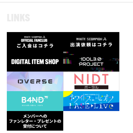
L
I
N
K
S