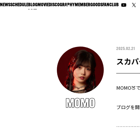
NEWS
SCHEDULE
BLOG
MOVIE
DISCOGRAPHY
MEMBER
GOODS
FANCLUB
2025.02.21
スカパ
MOMO🍑
MOMO
ブログを開
……………