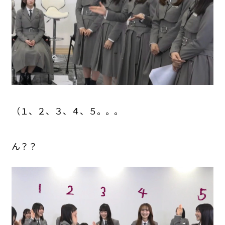
（１、２、３、４、５。。。
ん？？