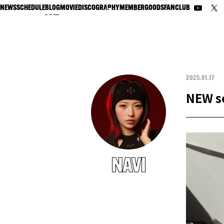
NEWS
SCHEDULE
BLOG
MOVIE
DISCOGRAPHY
MEMBER
GOODS
FANCLUB
2025.01.17
NEW se
NAVI