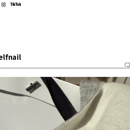
TikTok
lfnail