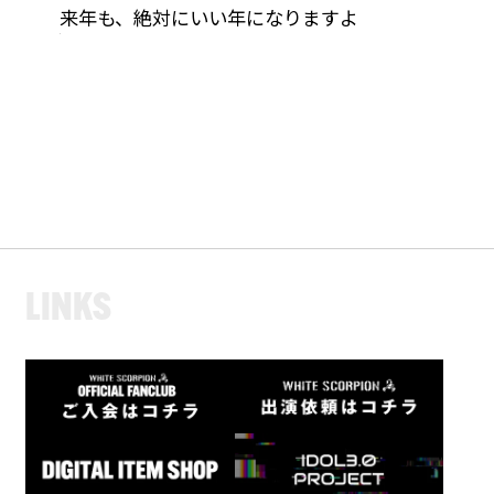
来年も、絶対にいい年になりますよ
L
I
N
K
S