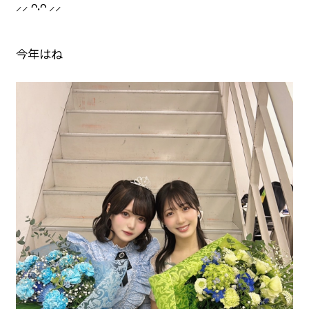
⸝⸝ ᴖ.ᴖ ⸝⸝
今年はね