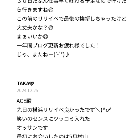
３０日たぶん仕事早く終わる予定なので行けた
ら行きますね😄
この前のリリイベで最後の挨拶しちゃったけど
大丈夫かな？😅
まぁいいか😄
一年間ブログ更新お疲れ様でした！
じゃ、またねー(’-’*)♪
TAKA🩷
2024.12.25
ACE殿
先日の横浜リリイベ良かったです＼(^o^
笑いのセンスにツッコミ入れた
オッサンです
最初にお会いしたのは5月村山