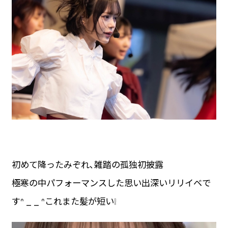
初めて降ったみぞれ､雑踏の孤独初披露
極寒の中パフォーマンスした思い出深いリリイベで
すᐢ _ _ ᐢこれまた髪が短い❕