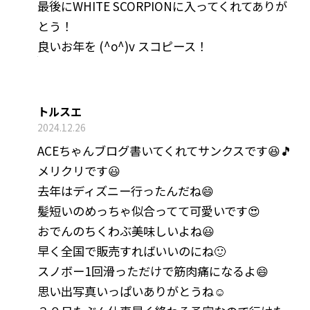
最後にWHITE SCORPIONに入ってくれてありが
とう！
良いお年を (^o^)v スコピース！
トルスエ
2024.12.26
ACEちゃんブログ書いてくれてサンクスです😆🎵
メリクリです😃
去年はディズニー行ったんだね😄
髪短いのめっちゃ似合ってて可愛いです😍
おでんのちくわぶ美味しいよね😃
早く全国で販売すればいいのにね🙂
スノボー1回滑っただけで筋肉痛になるよ😄
思い出写真いっぱいありがとうね☺️