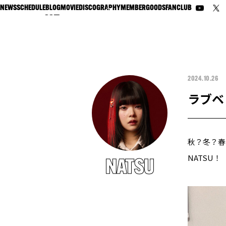
NEWS
SCHEDULE
BLOG
MOVIE
DISCOGRAPHY
MEMBER
GOODS
FANCLUB
2024.10.26
ラブベ
秋？冬？春
NATSU！
NATSU