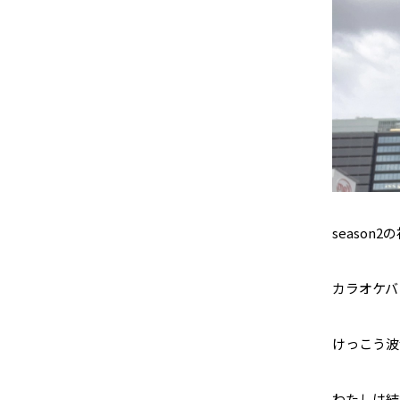
season
カラオケバ
けっこう波
わたしは結