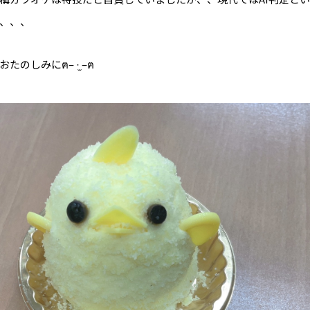
、、、
たのしみにฅ– ·̫ –ฅ