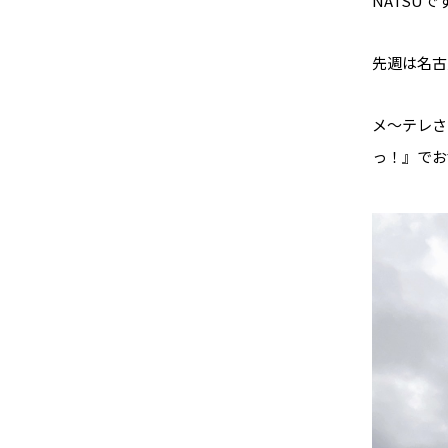
NATSUで
先週は名古
メ〜テレさん
っ！』でお