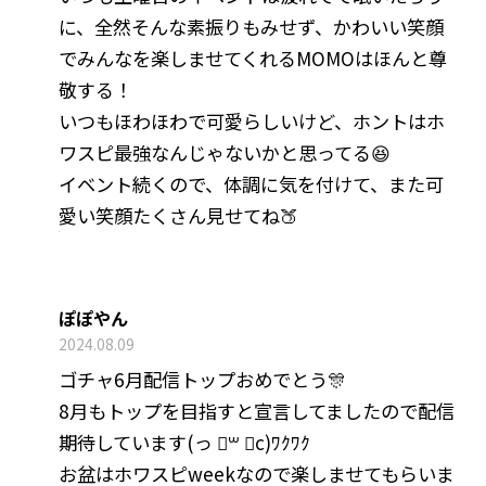
に、全然そんな素振りもみせず、かわいい笑顔
でみんなを楽しませてくれるMOMOはほんと尊
敬する！
いつもほわほわで可愛らしいけど、ホントはホ
ワスピ最強なんじゃないかと思ってる😆
イベント続くので、体調に気を付けて、また可
愛い笑顔たくさん見せてね🍑
ぽぽやん
2024.08.09
ゴチャ6月配信トップおめでとう🎊
8月もトップを目指すと宣言してましたので配信
期待しています(っ ॑꒳ ॑c)ﾜｸﾜｸ
お盆はホワスピweekなので楽しませてもらいま