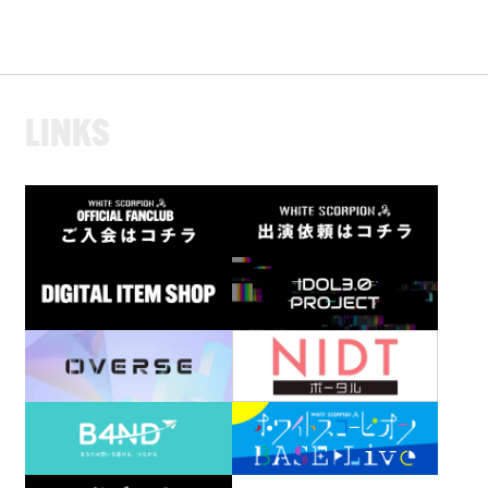
L
I
N
K
S