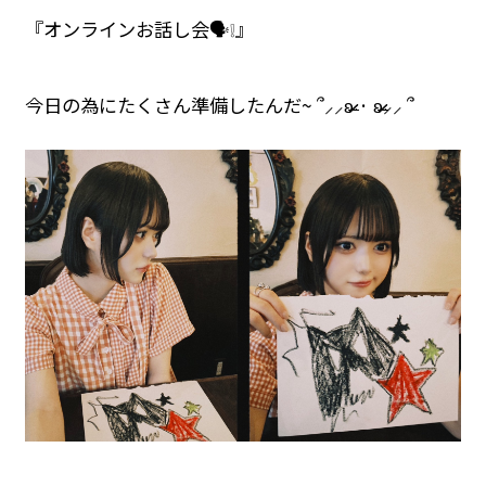
『オンラインお話し会🗣❕』
今日の為にたくさん準備したんだ~ ՞⸝⸝ʚ̴̶̷̷ · ʚ̴̶̷̷⸝⸝ ՞