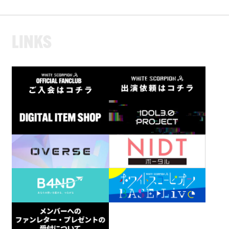
L
I
N
K
S