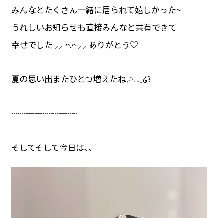
みんなとたくさん一緒に居られて嬉しかった~
うれしいお知らせも直接みんなと共有できて
幸せでした ⸝⸝ ᴖ.ᴖ ⸝⸝ ありがとう♡
夏の思い出またひとつ増えたね𓈒𓏸𓂃໒꒱
┈┈┈┈┈┈┈┈
そしてそして今日は､､