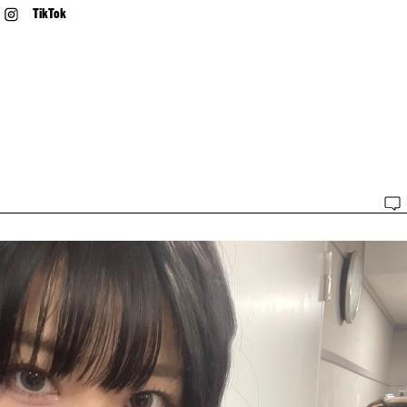
TikTok
♪