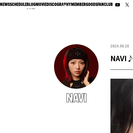
NEWS
SCHEDULE
BLOG
MOVIE
DISCOGRAPHY
MEMBER
GOODS
FANCLUB
2024.06.28
NAVI
NAVI