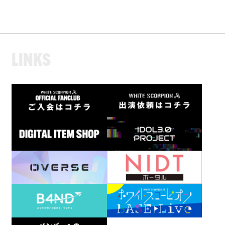
L
I
N
K
S