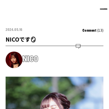
(13)
2024.05.16
Comment
NICOです🪞
NICO