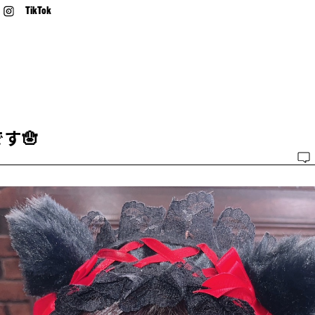
TikTok
です🪬