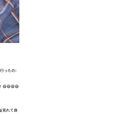
行ったの❕
😆😆😆
桜見れて良