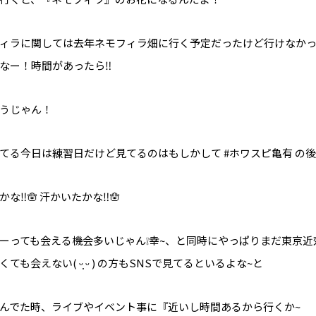
ィラに関しては去年ネモフィラ畑に行く予定だったけど行けなか
なー！時間があったら‼️
うじゃん！
てる今日は練習日だけど見てるのはもしかして #ホワスピ亀有 の後か
な‼️🪬 汗かいたかな‼️🪬
ーっても会える機会多いじゃん❕幸~、と同時にやっぱりまだ東京近
ても会えない( ᵕ̩̩ ᵕ ) の方もSNSで見てるといるよな~と
んでた時、ライブやイベント事に『近いし時間あるから行くか~