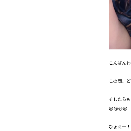
こんばんわー
この間、ど
そしたらも
😆😆😆😆
ひょえー！(