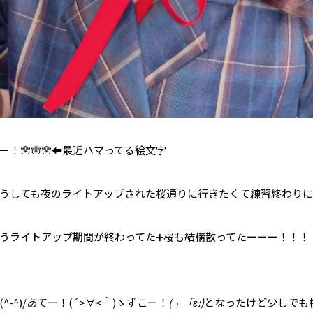
！🪬🪬🪬⬅️最近ハマってる絵文字
うしても夜のライトアップされた桜通りに行きたくて練習終わりに
うライトアップ期間が終わってた➕桜も結構散ってたーーー！！！！😆
^-^)/あてー！(´>∀<｀)ゝずこー！
(┐「ε:)
となったけど少しでも