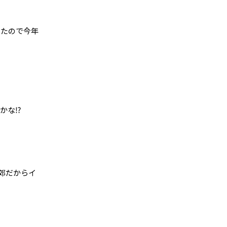
ったので今年
な⁉️
郊だからイ