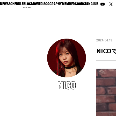
NEWS
SCHEDULE
BLOG
MOVIE
DISCOGRAPHY
MEMBER
GOODS
FANCLUB
2024.04.13
NICO
NICO