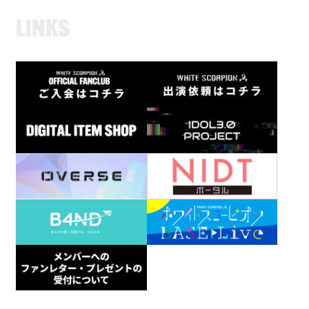
L
I
N
K
S