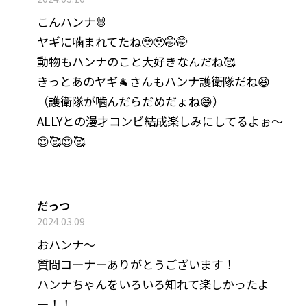
こんハンナ🐰
ヤギに噛まれてたね🥹🥹🤭🤭
動物もハンナのこと大好きなんだね🥰
きっとあのヤギ🐐さんもハンナ護衛隊だね😆
（護衛隊が噛んだらだめだょね😅）
ALLYとの漫才コンビ結成楽しみにしてるよぉ〜
😍🥰😍🥰
だっつ
2024.03.09
おハンナ～
質問コーナーありがとうございます！
ハンナちゃんをいろいろ知れて楽しかったよ
ー！！