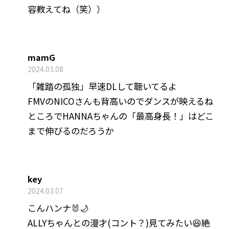
容教えてね（笑））
mamG
2024.03.08
「雑踏の孤独」早速DLして聴いてるよ
FMVのNICOさんも背高いのでダンスが映えるね
ところでHANNAちゃんの「最高身長！」はどこ
まで伸びるのだろうか
key
2024.03.07
こんハンナ🐰🌙
ALLYちゃんとの漫才(コント？)見てみたい😆絶