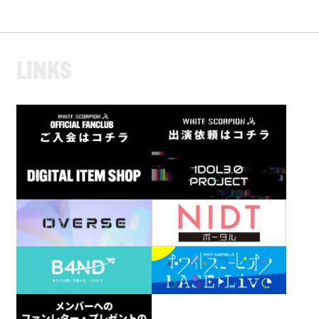
L
I
N
K
S