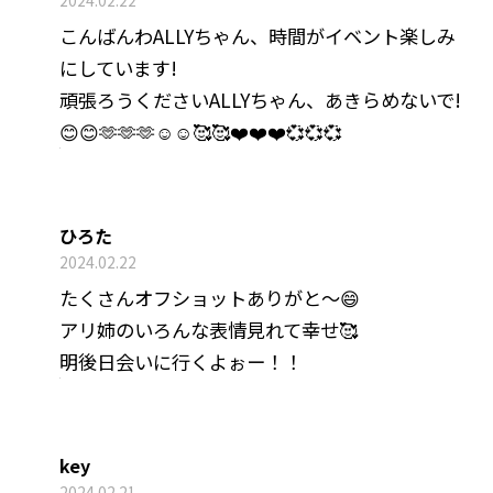
こんばんわALLYちゃん、時間がイベント楽しみ
にしています!
頑張ろうくださいALLYちゃん、あきらめないで!
😊😊🫶🫶🫶☺️☺️🥰🥰❤️❤️❤️💞💞💞
ひろた
2024.02.22
たくさんオフショットありがと〜😄
アリ姉のいろんな表情見れて幸せ🥰
明後日会いに行くよぉー！！
key
2024.02.21