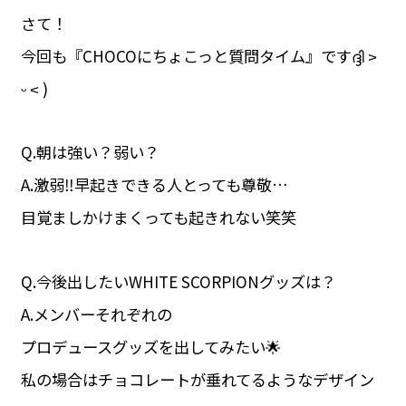
さて！
今回も『CHOCOにちょこっと質問タイム』ですദ്ദി ˃
ᵕ ˂ )
Q.朝は強い？弱い？
A.激弱‼️早起きできる人とっても尊敬…
目覚ましかけまくっても起きれない笑笑
Q.今後出したいWHITE SCORPIONグッズは？
A.メンバーそれぞれの
プロデュースグッズを出してみたい🌟
私の場合はチョコレートが垂れてるようなデザイン