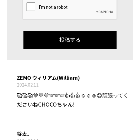
ZEMO ウィリアム(William)
2024.02.11
🥰🥰🥰💜💜💜🫶🫶🫶👍👍👍☺️☺️☺️😊頑張ってく
ださいねCHOCOちゃん!
将太。