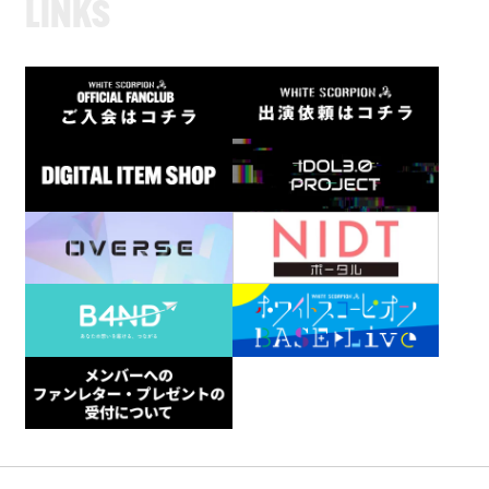
L
I
N
K
S