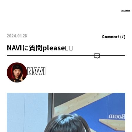
(7)
2024.01.26
Comment
NAVIに質問please🙋‍♀️
NAVI